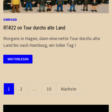
ONROAD
RT#22 on Tour durchs alte Land
Morgens in Hagen, dann eine nette Tour durchs alte
Land bis nach Hamburg, ein toller Tag !
RT#22
WEITERLESEN
ON
TOUR
DURCHS
ALTE
LAND
Seitennummerierung
1
2
…
10
Nächste
der
Beiträge