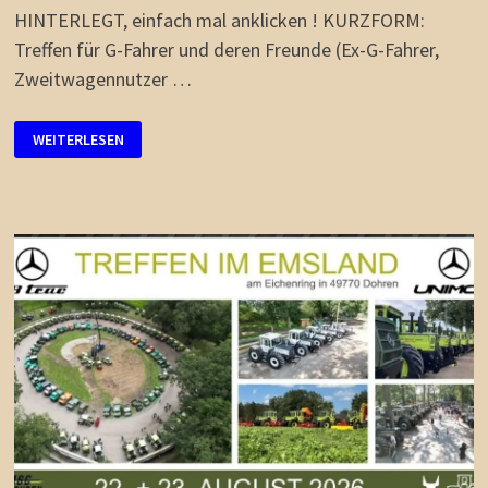
HINTERLEGT, einfach mal anklicken ! KURZFORM:
Treffen für G-Fahrer und deren Freunde (Ex-G-Fahrer,
Zweitwagennutzer …
„G-
WEITERLESEN
ONLY
&
FRIENDS“-
WEEKEND
04.09.-06.09.2026