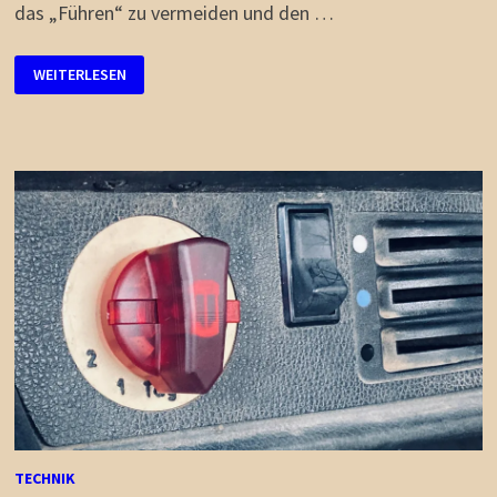
das „Führen“ zu vermeiden und den …
NÜTZLICH
WEITERLESEN
#13:
TATONKA
KNIFE
SAFE
TECHNIK