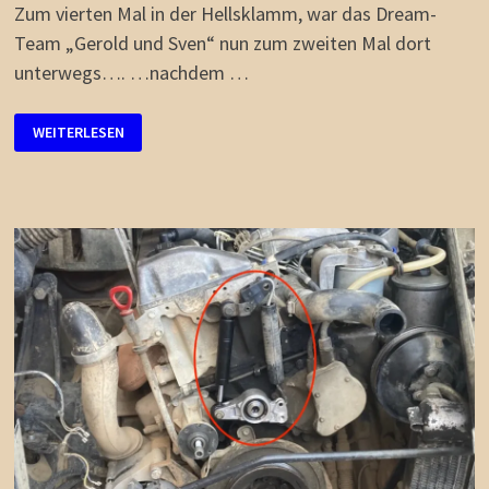
Zum vierten Mal in der Hellsklamm, war das Dream-
Team „Gerold und Sven“ nun zum zweiten Mal dort
unterwegs…. …nachdem …
HELLSKLAMM
WEITERLESEN
4
-
>
„G-
ONLY“
UND
MEHR
2025