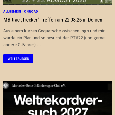
ALLGEMEIN
/
ONROAD
MB-trac „Trecker“-Treffen am 22.08.26 in Dohren
Aus einem kurzen Gequatsche zwischen Ingo und mir
wurde ein Plan und so besucht der RT#22 (und gerne
andere G-Fahrer) …
MB-
WEITERLESEN
TRAC
„TRECKER“-
TREFFEN
AM
22.08.26
IN
DOHREN