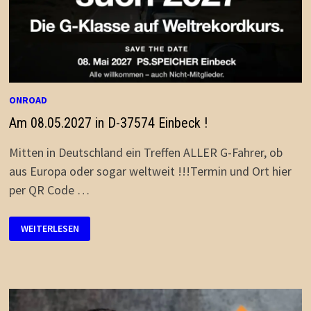
ONROAD
Am 08.05.2027 in D-37574 Einbeck !
Mitten in Deutschland ein Treffen ALLER G-Fahrer, ob
aus Europa oder sogar weltweit !!!Termin und Ort hier
per QR Code …
AM
WEITERLESEN
08.05.2027
IN
D-
37574
EINBECK
!