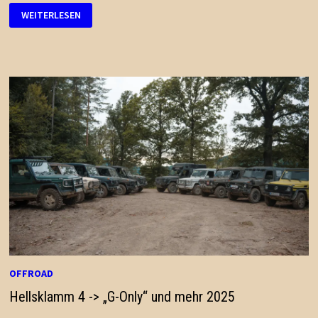
WASH
WEITERLESEN
&
GRILL
2025
OFFROAD
Hellsklamm 4 -> „G-Only“ und mehr 2025