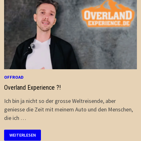
OFFROAD
Overland Experience ?!
Ich bin ja nicht so der grosse Weltreisende, aber
geniesse die Zeit mit meinem Auto und den Menschen,
die ich …
OVERLAND
WEITERLESEN
EXPERIENCE