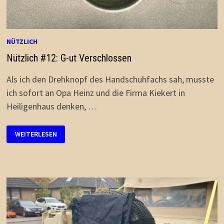
NÜTZLICH
Nützlich #12: G-ut Verschlossen
Als ich den Drehknopf des Handschuhfachs sah, musste
ich sofort an Opa Heinz und die Firma Kiekert in
Heiligenhaus denken, …
NÜTZLICH
WEITERLESEN
#12:
G-
UT
VERSCHLOSSEN