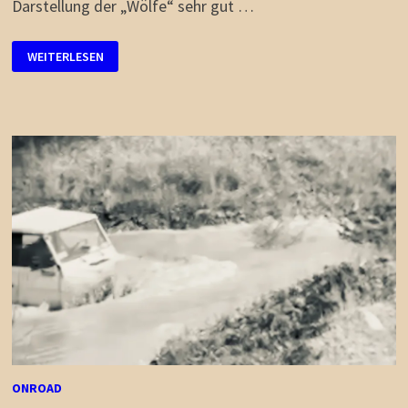
Darstellung der „Wölfe“ sehr gut …
KAUFBERATUNG
WEITERLESEN
IN
DER
HELLSKLAMM
ONROAD