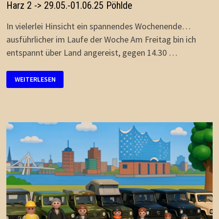
Harz 2 -> 29.05.-01.06.25 Pöhlde
In vielerlei Hinsicht ein spannendes Wochenende…
ausführlicher im Laufe der Woche Am Freitag bin ich
entspannt über Land angereist, gegen 14.30 …
HARZ
WEITERLESEN
2
-
>
29.05.-01.06.25
PÖHLDE