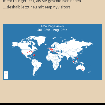
mehr rausgerückt, als sie geschlossen haben...
....deshalb jetzt neu mit MapMyVisitors...
624 Pageviews
Jul. 08th - Aug. 08th