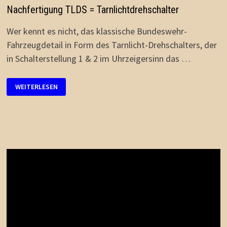
Nachfertigung TLDS = Tarnlichtdrehschalter
Wer kennt es nicht, das klassische Bundeswehr-
Fahrzeugdetail in Form des Tarnlicht-Drehschalters, der
in Schalterstellung 1 & 2 im Uhrzeigersinn das …
NACHFERTIGUNG
WEITERLESEN
TLDS
=
TARNLICHTDREHSCHALTER