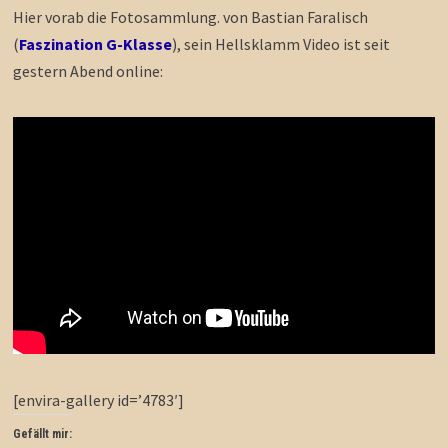
Hier vorab die Fotosammlung. von Bastian Faralisch
(
Faszination G-Klasse
), sein Hellsklamm Video ist seit
gestern Abend online:
[envira-gallery id=’4783′]
Gefällt mir: