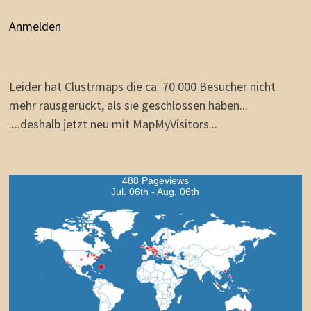
Anmelden
Leider hat Clustrmaps die ca. 70.000 Besucher nicht
mehr rausgerückt, als sie geschlossen haben...
....deshalb jetzt neu mit MapMyVisitors...
488 Pageviews
Jul. 06th - Aug. 06th