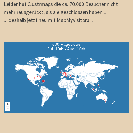
Leider hat Clustrmaps die ca. 70.000 Besucher nicht
mehr rausgerückt, als sie geschlossen haben...
....deshalb jetzt neu mit MapMyVisitors...
630 Pageviews
Jul. 10th - Aug. 10th