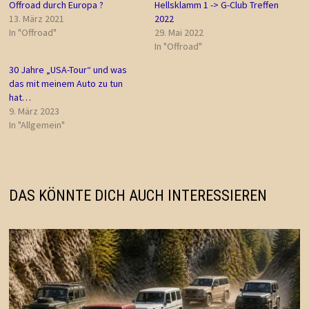
Offroad durch Europa ?
Hellsklamm 1 -> G-Club Treffen
13. März 2021
2022
In "Offroad"
29. Mai 2022
In "Offroad"
30 Jahre „USA-Tour“ und was
das mit meinem Auto zu tun
hat…
9. März 2023
In "Allgemein"
DAS KÖNNTE DICH AUCH INTERESSIEREN