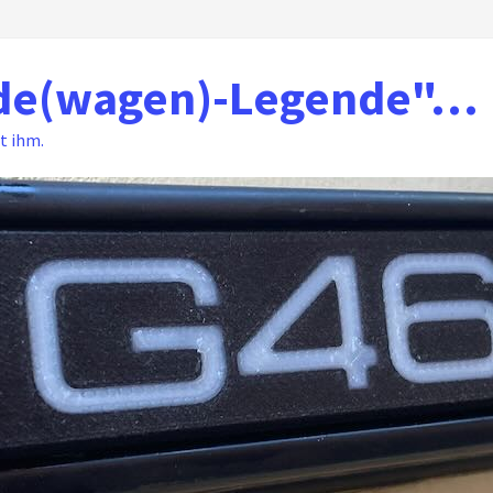
nde(wagen)-Legende"…
t ihm.