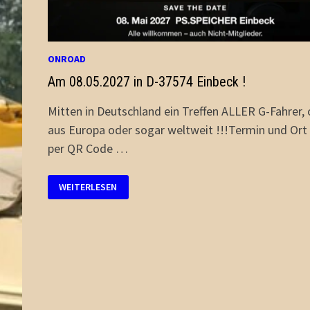
ONROAD
Am 08.05.2027 in D-37574 Einbeck !
Mitten in Deutschland ein Treffen ALLER G-Fahrer, 
aus Europa oder sogar weltweit !!!Termin und Ort 
per QR Code …
AM
WEITERLESEN
08.05.2027
IN
D-
37574
EINBECK
!