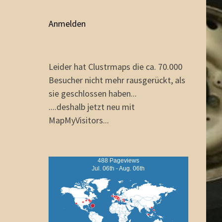
Anmelden
Leider hat Clustrmaps die ca. 70.000
Besucher nicht mehr rausgerückt, als
sie geschlossen haben...
....deshalb jetzt neu mit
MapMyVisitors...
488 Pageviews
Jul. 06th - Aug. 06th